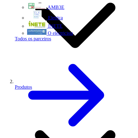
AMB3E
Eletrica
INETE
O electricista
Todos os parceiros
Produtos