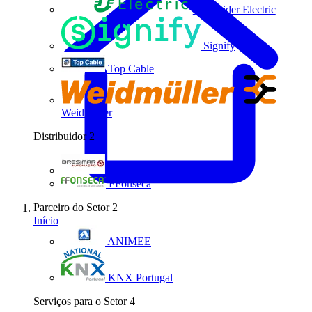
Schneider Electric
Signify
Top Cable
Weidmüller
Distribuidor
2
Bresimar Automação
FFonseca
Parceiro do Setor
2
Início
ANIMEE
KNX Portugal
Serviços para o Setor
4