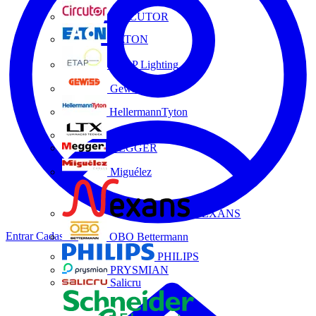
CIRCUTOR
EATON
ETAP Lighting
Gewiss
HellermannTyton
LTX
MEGGER
Miguélez
NEXANS
Entrar
Cadastrar
OBO Bettermann
PHILIPS
PRYSMIAN
Salicru