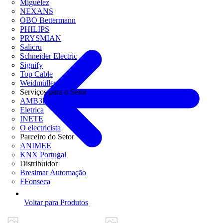
Miguélez
NEXANS
OBO Bettermann
PHILIPS
PRYSMIAN
Salicru
Schneider Electric
Signify
Top Cable
Weidmüller
Serviços para o Setor
AMB3E
Eletrica
INETE
O electricista
Parceiro do Setor
ANIMEE
KNX Portugal
Distribuidor
Bresimar Automação
FFonseca
Voltar para Produtos