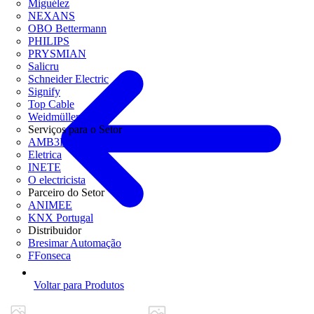
Miguélez
NEXANS
OBO Bettermann
PHILIPS
PRYSMIAN
Salicru
Schneider Electric
Signify
Top Cable
Weidmüller
Serviços para o Setor
AMB3E
Eletrica
INETE
O electricista
Parceiro do Setor
ANIMEE
KNX Portugal
Distribuidor
Bresimar Automação
FFonseca
Voltar para Produtos