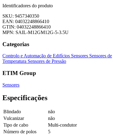
Identificadores do produto
SKU: 9457340350
EAN: 04032248866410
GTIN: 04032248866410
MPN: SAIL-M12GM12G-5-3.5U
Categorias
Controlo e Automação de Edifícios
Sensores
Sensores de
Temperatura
Sensores de Pressão
ETIM Group
Sensores
Especificações
Blindado
não
Vulcanizar
não
Tipo de cabo
Multi-condutor
Número de polos
5