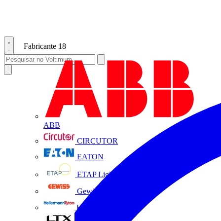
Fabricante
18
ABB
CIRCUTOR
EATON
ETAP Lighting
Gewiss
HellermannTyton