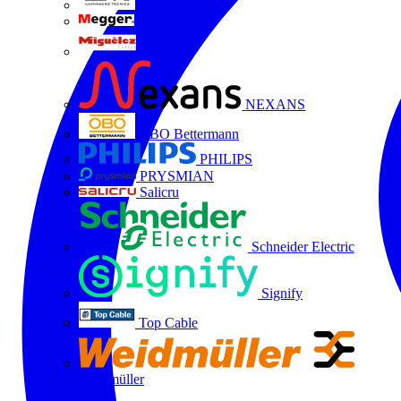
LTX
MEGGER
Miguélez
NEXANS
OBO Bettermann
PHILIPS
PRYSMIAN
Salicru
Schneider Electric
Signify
Top Cable
Weidmüller