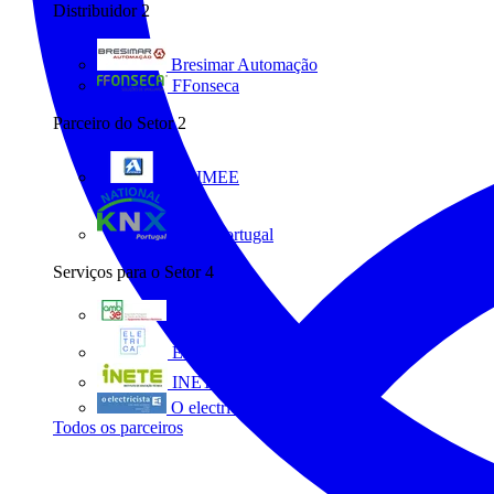
Distribuidor
2
Bresimar Automação
FFonseca
Parceiro do Setor
2
ANIMEE
KNX Portugal
Serviços para o Setor
4
AMB3E
Eletrica
INETE
O electricista
Todos os parceiros