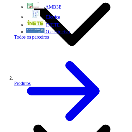
AMB3E
Eletrica
INETE
O electricista
Todos os parceiros
Produtos