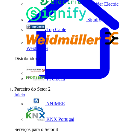
Schneider Electric
Signify
Top Cable
Weidmüller
Distribuidor
2
Bresimar Automação
FFonseca
Parceiro do Setor
2
Início
ANIMEE
KNX Portugal
Serviços para o Setor
4