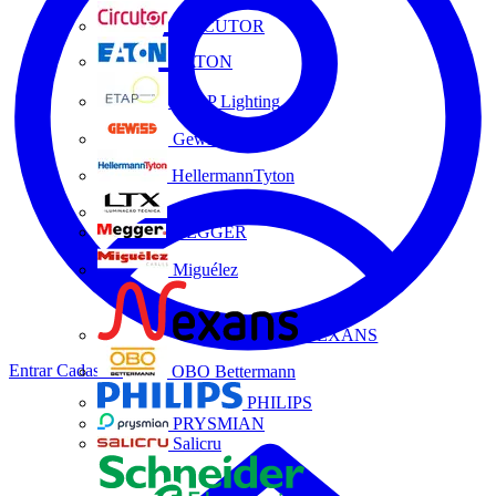
CIRCUTOR
EATON
ETAP Lighting
Gewiss
HellermannTyton
LTX
MEGGER
Miguélez
NEXANS
Entrar
Cadastrar
OBO Bettermann
PHILIPS
PRYSMIAN
Salicru