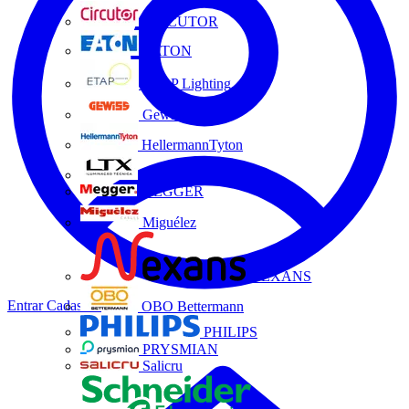
CIRCUTOR
EATON
ETAP Lighting
Gewiss
HellermannTyton
LTX
MEGGER
Miguélez
NEXANS
Entrar
Cadastrar
OBO Bettermann
PHILIPS
PRYSMIAN
Salicru