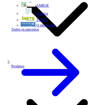
AMB3E
Eletrica
INETE
O electricista
Todos os parceiros
Produtos