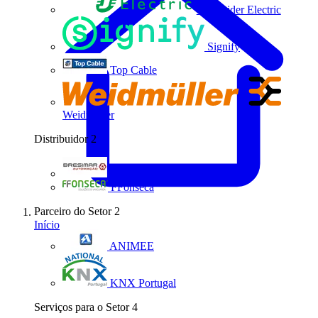
Schneider Electric
Signify
Top Cable
Weidmüller
Distribuidor
2
Bresimar Automação
FFonseca
Parceiro do Setor
2
Início
ANIMEE
KNX Portugal
Serviços para o Setor
4