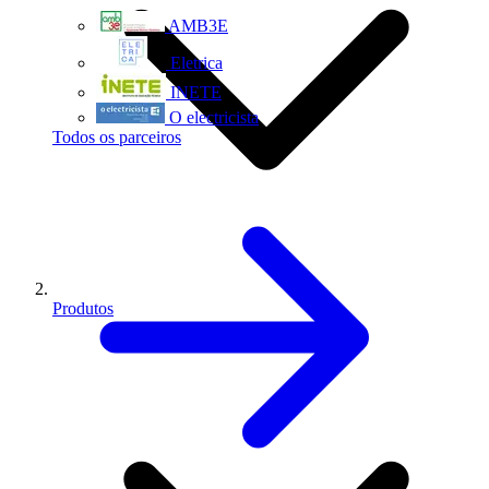
AMB3E
Eletrica
INETE
O electricista
Todos os parceiros
Produtos