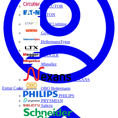
CIRCUTOR
EATON
ETAP Lighting
Gewiss
HellermannTyton
LTX
MEGGER
Miguélez
NEXANS
Entrar
Cadastrar
OBO Bettermann
PHILIPS
PRYSMIAN
Salicru