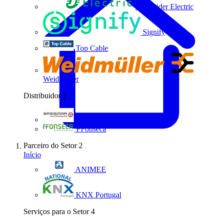
Schneider Electric
Signify
Top Cable
Weidmüller
Distribuidor
2
Bresimar Automação
FFonseca
Parceiro do Setor
2
Início
ANIMEE
KNX Portugal
Serviços para o Setor
4