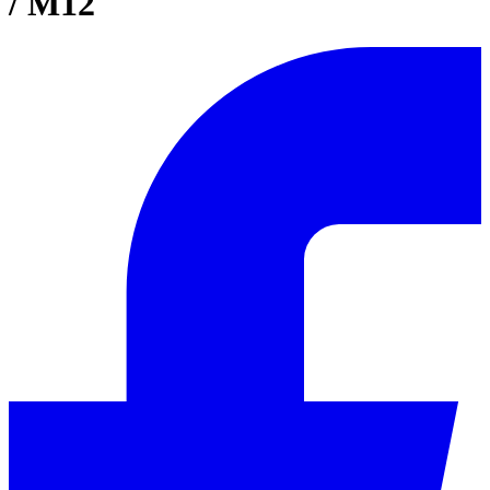
/ M12