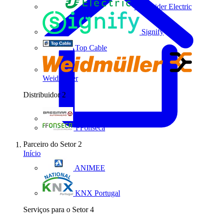
Schneider Electric
Signify
Top Cable
Weidmüller
Distribuidor
2
Bresimar Automação
FFonseca
Parceiro do Setor
2
Início
ANIMEE
KNX Portugal
Serviços para o Setor
4