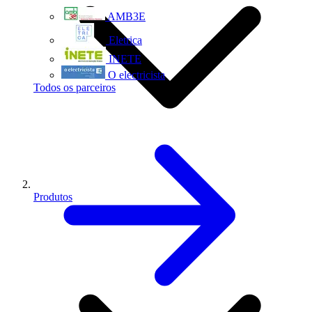
AMB3E
Eletrica
INETE
O electricista
Todos os parceiros
Produtos