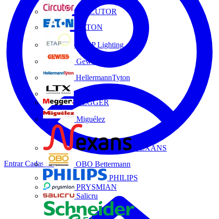
CIRCUTOR
EATON
ETAP Lighting
Gewiss
HellermannTyton
LTX
MEGGER
Miguélez
NEXANS
Entrar
Cadastrar
OBO Bettermann
PHILIPS
PRYSMIAN
Salicru