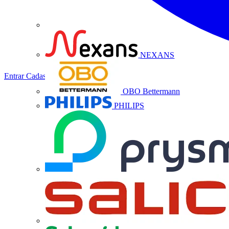
NEXANS
Entrar
Cadastrar
OBO Bettermann
PHILIPS