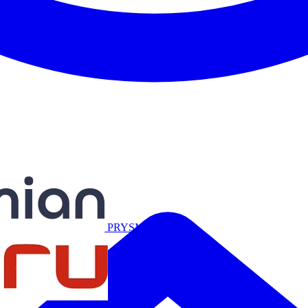
Miguélez
PRYSMIAN
Salicru