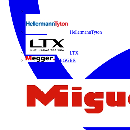
HellermannTyton
LTX
MEGGER