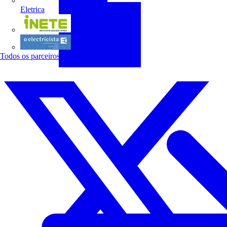
Eletrica
INETE
O electricista
Todos os parceiros