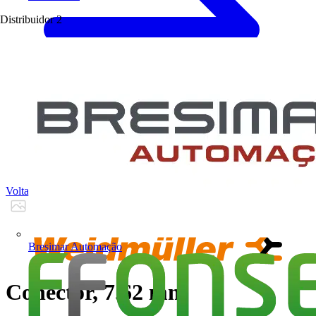
Distribuidor
2
Voltar para Produtos
Bresimar Automação
Conector, 7.62 mm