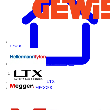
Gewiss
HellermannTyton
Início
LTX
MEGGER