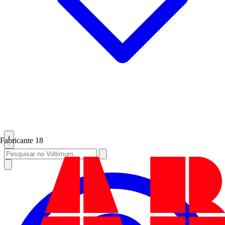
Fabricante
18