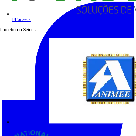
FFonseca
Parceiro do Setor
2
ANIMEE