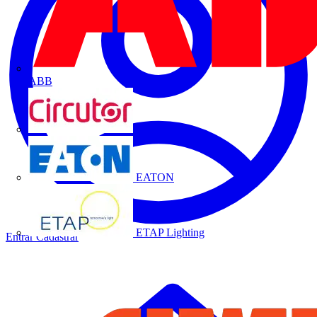
ABB
CIRCUTOR
EATON
ETAP Lighting
Entrar
Cadastrar