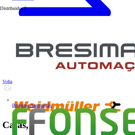
Distribuidor
2
Voltar para Produtos
Bresimar Automação
Cajas,