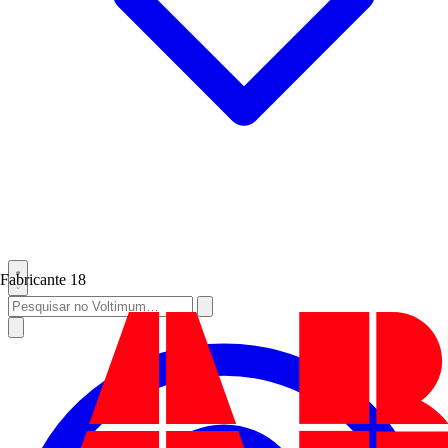
Fabricante
18