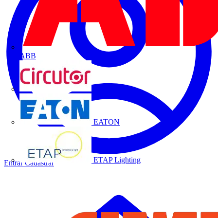
ABB
CIRCUTOR
EATON
ETAP Lighting
Entrar
Cadastrar