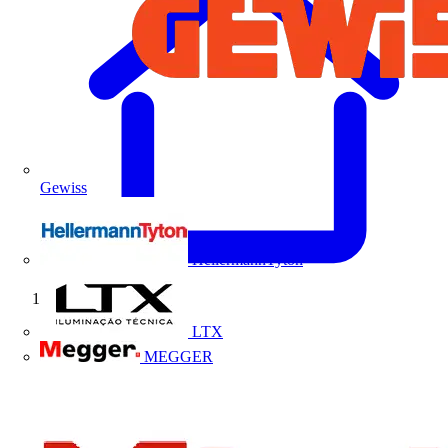
Gewiss
HellermannTyton
Início
LTX
MEGGER