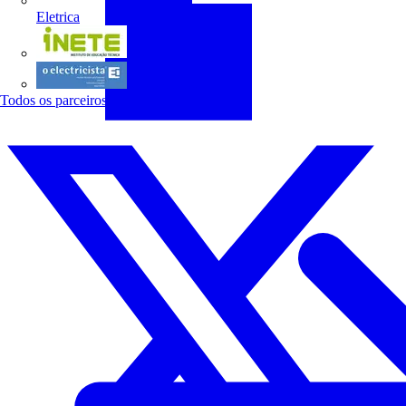
Eletrica
INETE
O electricista
Todos os parceiros