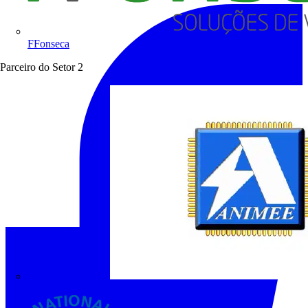
FFonseca
Parceiro do Setor
2
ANIMEE