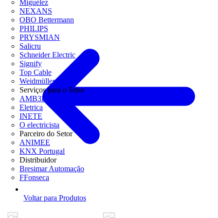
Miguélez
NEXANS
OBO Bettermann
PHILIPS
PRYSMIAN
Salicru
Schneider Electric
Signify
Top Cable
Weidmüller
Serviços para o Setor
AMB3E
Eletrica
INETE
O electricista
Parceiro do Setor
ANIMEE
KNX Portugal
Distribuidor
Bresimar Automação
FFonseca
Voltar para Produtos