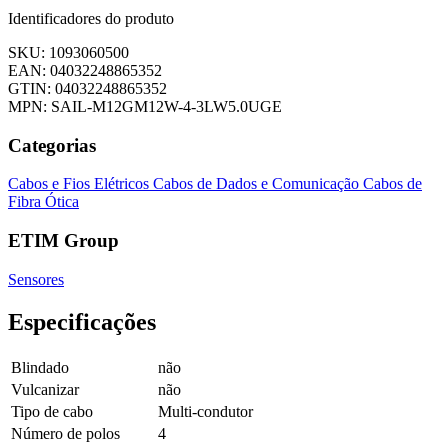
Identificadores do produto
SKU: 1093060500
EAN: 04032248865352
GTIN: 04032248865352
MPN: SAIL-M12GM12W-4-3LW5.0UGE
Categorias
Cabos e Fios Elétricos
Cabos de Dados e Comunicação
Cabos de
Fibra Ótica
ETIM Group
Sensores
Especificações
Blindado
não
Vulcanizar
não
Tipo de cabo
Multi-condutor
Número de polos
4