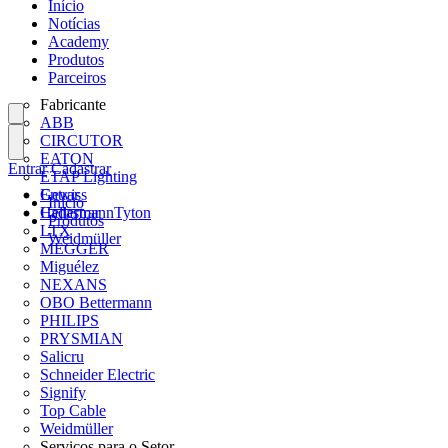
Início
Notícias
Academy
Produtos
Parceiros
Fabricante
ABB
CIRCUTOR
EATON
Entrar
Cadastrar
ETAP Lighting
Gewiss
Entrar
Início
HellermannTyton
Cadastrar
Produtos
LTX
Weidmüller
MEGGER
Miguélez
NEXANS
OBO Bettermann
PHILIPS
PRYSMIAN
Salicru
Schneider Electric
Signify
Top Cable
Weidmüller
Serviços para o Setor