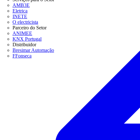
AMB3E
Eletrica
INETE
O electricista
Parceiro do Setor
ANIMEE
KNX Portugal
Distribuidor
Bresimar Automação
FFonseca