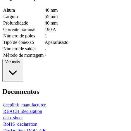
Altura
40 mm
Largura
55 mm
Profundidade
40 mm
Corrente nominal
190 A
Número de polos
1
Tipo de conexão
Aparafusado
Número de saídas
-
Método de montagem
-
Ver mais
Documentos
deeplink_manufacturer
REACH_declaration
data_sheet
RoHS_declaration
Declaration_DOC_CE