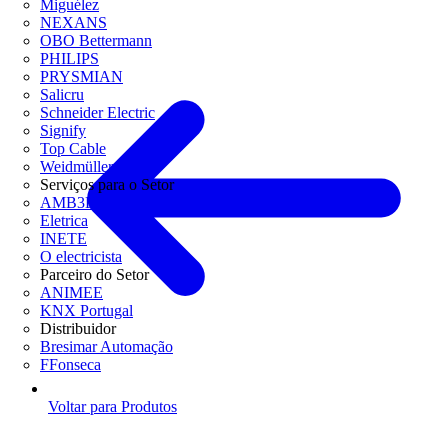
Miguélez
NEXANS
OBO Bettermann
PHILIPS
PRYSMIAN
Salicru
Schneider Electric
Signify
Top Cable
Weidmüller
Serviços para o Setor
AMB3E
Eletrica
INETE
O electricista
Parceiro do Setor
ANIMEE
KNX Portugal
Distribuidor
Bresimar Automação
FFonseca
Voltar para Produtos