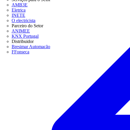
AMB3E
Eletrica
INETE
O electricista
Parceiro do Setor
ANIMEE
KNX Portugal
Distribuidor
Bresimar Automação
FFonseca