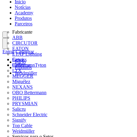
Início
Notícias
Academy
Produtos
Parceiros
Fabricante
ABB
CIRCUTOR
EATON
Entrar
Cadastrar
ETAP Lighting
Gewiss
Entrar
Início
HellermannTyton
Cadastrar
Produtos
LTX
Weidmüller
MEGGER
Miguélez
NEXANS
OBO Bettermann
PHILIPS
PRYSMIAN
Salicru
Schneider Electric
Signify
Top Cable
Weidmüller
Serviços para o Setor