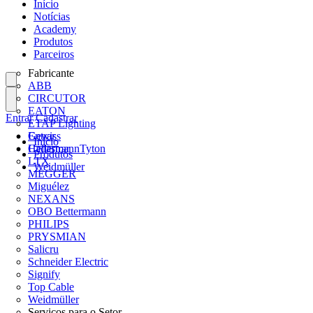
Início
Notícias
Academy
Produtos
Parceiros
Fabricante
ABB
CIRCUTOR
EATON
Entrar
Cadastrar
ETAP Lighting
Gewiss
Entrar
Início
HellermannTyton
Cadastrar
Produtos
LTX
Weidmüller
MEGGER
Miguélez
NEXANS
OBO Bettermann
PHILIPS
PRYSMIAN
Salicru
Schneider Electric
Signify
Top Cable
Weidmüller
Serviços para o Setor