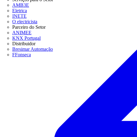
AMB3E
Eletrica
INETE
O electricista
Parceiro do Setor
ANIMEE
KNX Portugal
Distribuidor
Bresimar Automação
FFonseca