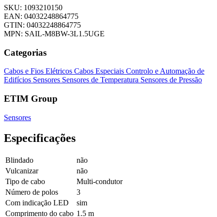
SKU: 1093210150
EAN: 04032248864775
GTIN: 04032248864775
MPN: SAIL-M8BW-3L1.5UGE
Categorias
Cabos e Fios Elétricos
Cabos Especiais
Controlo e Automação de
Edifícios
Sensores
Sensores de Temperatura
Sensores de Pressão
ETIM Group
Sensores
Especificações
Blindado
não
Vulcanizar
não
Tipo de cabo
Multi-condutor
Número de polos
3
Com indicação LED
sim
Comprimento do cabo
1.5 m