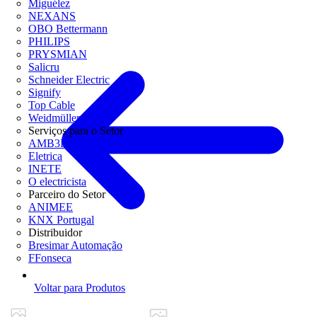
Miguélez
NEXANS
OBO Bettermann
PHILIPS
PRYSMIAN
Salicru
Schneider Electric
Signify
Top Cable
Weidmüller
Serviços para o Setor
AMB3E
Eletrica
INETE
O electricista
Parceiro do Setor
ANIMEE
KNX Portugal
Distribuidor
Bresimar Automação
FFonseca
Voltar para Produtos