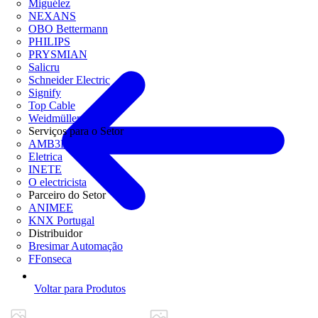
Miguélez
NEXANS
OBO Bettermann
PHILIPS
PRYSMIAN
Salicru
Schneider Electric
Signify
Top Cable
Weidmüller
Serviços para o Setor
AMB3E
Eletrica
INETE
O electricista
Parceiro do Setor
ANIMEE
KNX Portugal
Distribuidor
Bresimar Automação
FFonseca
Voltar para Produtos