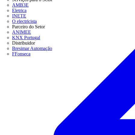
AMB3E
Eletrica
INETE
O electricista
Parceiro do Setor
ANIMEE
KNX Portugal
Distribuidor
Bresimar Automação
FFonseca