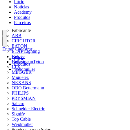
Início
Notícias
Academy
Produtos
Parceiros
Fabricante
ABB
CIRCUTOR
EATON
Entrar
Cadastrar
ETAP Lighting
Gewiss
Entrar
Início
HellermannTyton
Cadastrar
Produtos
LTX
Weidmüller
MEGGER
Miguélez
NEXANS
OBO Bettermann
PHILIPS
PRYSMIAN
Salicru
Schneider Electric
Signify
Top Cable
Weidmüller
Serviços para o Setor