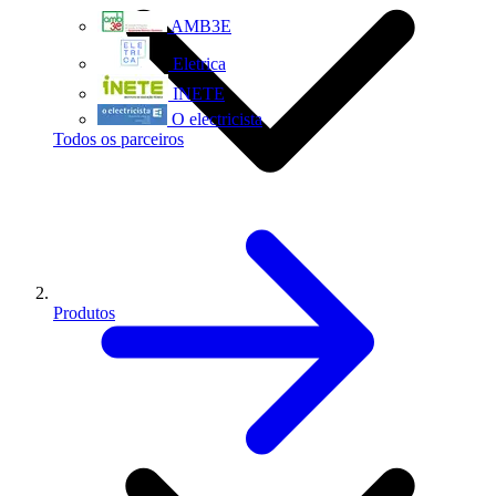
AMB3E
Eletrica
INETE
O electricista
Todos os parceiros
Produtos