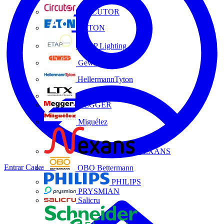
CIRCUTOR
EATON
ETAP Lighting
Gewiss
HellermannTyton
LTX
MEGGER
Miguélez
NEXANS
Entrar
Cadastrar
OBO Bettermann
PHILIPS
PRYSMIAN
Salicru