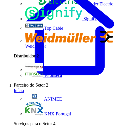
Schneider Electric
Signify
Top Cable
Weidmüller
Distribuidor
2
Bresimar Automação
FFonseca
Parceiro do Setor
2
Início
ANIMEE
KNX Portugal
Serviços para o Setor
4