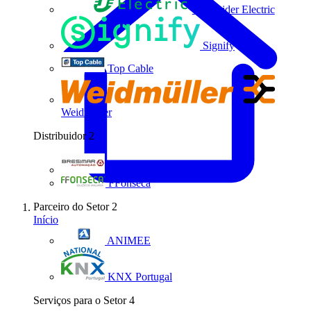
Schneider Electric
Signify
Top Cable
Weidmüller
Distribuidor
2
Bresimar Automação
FFonseca
Parceiro do Setor
2
Início
ANIMEE
KNX Portugal
Serviços para o Setor
4