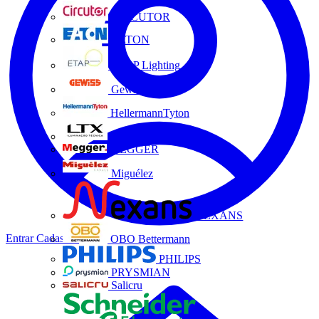
CIRCUTOR
EATON
ETAP Lighting
Gewiss
HellermannTyton
LTX
MEGGER
Miguélez
NEXANS
Entrar
Cadastrar
OBO Bettermann
PHILIPS
PRYSMIAN
Salicru