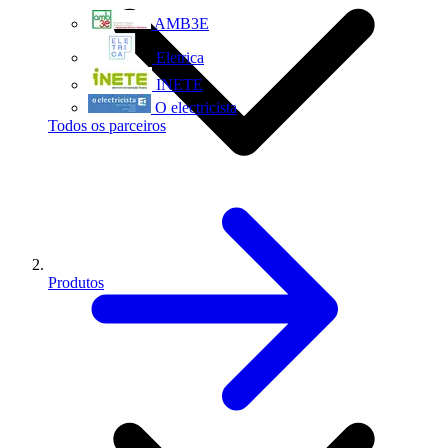
AMB3E
Eletrica
INETE
O electricista
Todos os parceiros
Produtos