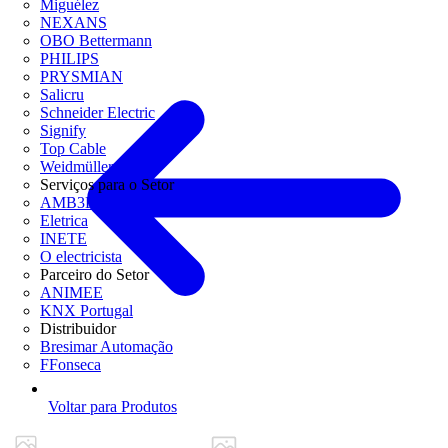
Miguélez
NEXANS
OBO Bettermann
PHILIPS
PRYSMIAN
Salicru
Schneider Electric
Signify
Top Cable
Weidmüller
Serviços para o Setor
AMB3E
Eletrica
INETE
O electricista
Parceiro do Setor
ANIMEE
KNX Portugal
Distribuidor
Bresimar Automação
FFonseca
Voltar para Produtos