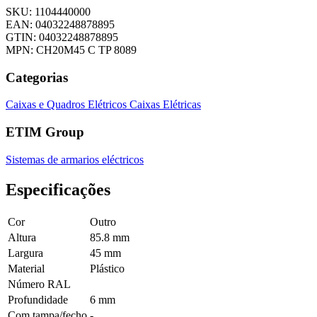
SKU: 1104440000
EAN: 04032248878895
GTIN: 04032248878895
MPN: CH20M45 C TP 8089
Categorias
Caixas e Quadros Elétricos
Caixas Elétricas
ETIM Group
Sistemas de armarios eléctricos
Especificações
Cor
Outro
Altura
85.8 mm
Largura
45 mm
Material
Plástico
Número RAL
Profundidade
6 mm
Com tampa/fecho
-