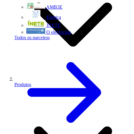
AMB3E
Eletrica
INETE
O electricista
Todos os parceiros
Produtos