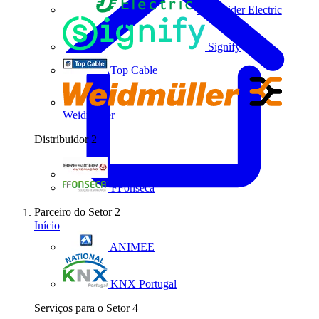
Schneider Electric
Signify
Top Cable
Weidmüller
Distribuidor
2
Bresimar Automação
FFonseca
Parceiro do Setor
2
Início
ANIMEE
KNX Portugal
Serviços para o Setor
4