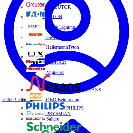
CIRCUTOR
EATON
ETAP Lighting
Gewiss
HellermannTyton
LTX
MEGGER
Miguélez
NEXANS
Entrar
Cadastrar
OBO Bettermann
PHILIPS
PRYSMIAN
Salicru