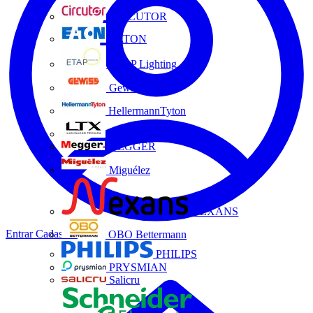
CIRCUTOR
EATON
ETAP Lighting
Gewiss
HellermannTyton
LTX
MEGGER
Miguélez
NEXANS
Entrar
Cadastrar
OBO Bettermann
PHILIPS
PRYSMIAN
Salicru