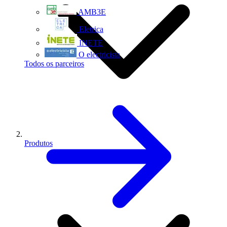
AMB3E
Eletrica
INETE
O electricista
Todos os parceiros
Produtos