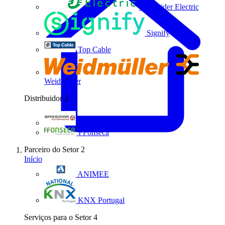
Schneider Electric
Signify
Top Cable
Weidmüller
Distribuidor
2
Bresimar Automação
FFonseca
Parceiro do Setor
2
Início
ANIMEE
KNX Portugal
Serviços para o Setor
4