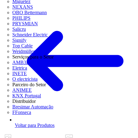
Miguélez
NEXANS
OBO Bettermann
PHILIPS
PRYSMIAN
Salicru
Schneider Electric
Signify
Top Cable
Weidmüller
Serviços para o Setor
AMB3E
Eletrica
INETE
O electricista
Parceiro do Setor
ANIMEE
KNX Portugal
Distribuidor
Bresimar Automação
FFonseca
Voltar para Produtos