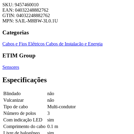
SKU: 9457460010
EAN: 04032248882762
GTIN: 04032248882762
MPN: SAIL-M8BW-3L0.1U
Categorias
Cabos e Fios Elétricos
Cabos de Instalação e Energia
ETIM Group
Sensores
Especificações
Blindado
não
Vulcanizar
não
Tipo de cabo
Multi-condutor
Número de polos
3
Com indicação LED
sim
Comprimento do cabo
0.1 m
Livre de halogéneo
sim