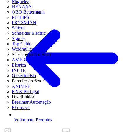
Miguélez
NEXANS
OBO Bettermann
PHILIPS
PRYSMIAN
Salicru
Schneider Electric
Signify
Top Cable
Weidmüller
Serviços para o Setor
AMB3E
Eletrica
INETE
O electricista
Parceiro do Setor
ANIMEE
KNX Portugal
Distribuidor
Bresimar Automação
FFonseca
Voltar para Produtos