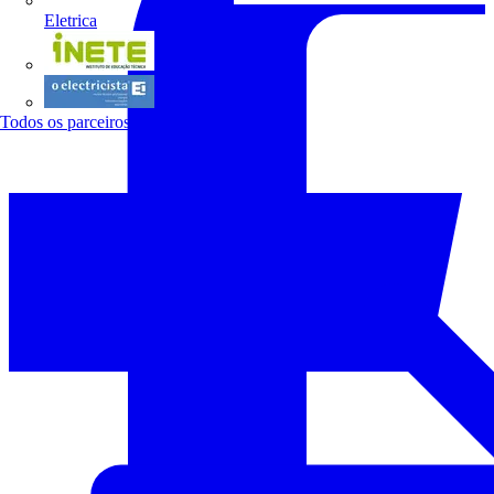
Eletrica
INETE
O electricista
Todos os parceiros