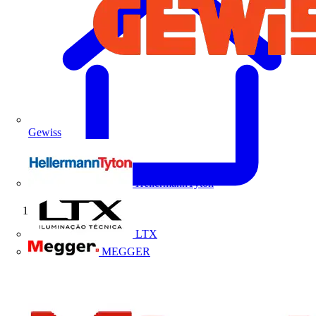
Gewiss
HellermannTyton
Início
LTX
MEGGER