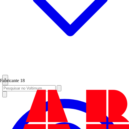
Fabricante
18