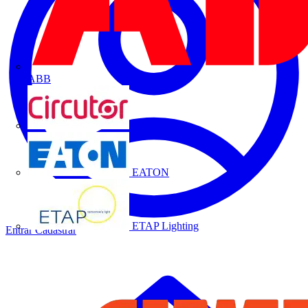
ABB
CIRCUTOR
EATON
ETAP Lighting
Entrar
Cadastrar