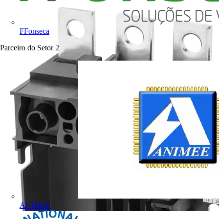
FFonseca
Parceiro do Setor
2
ANIMEE