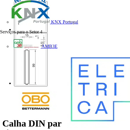
KNX Portugal
Serviços para o Setor
4
AMB3E
Calha DIN para fixação de