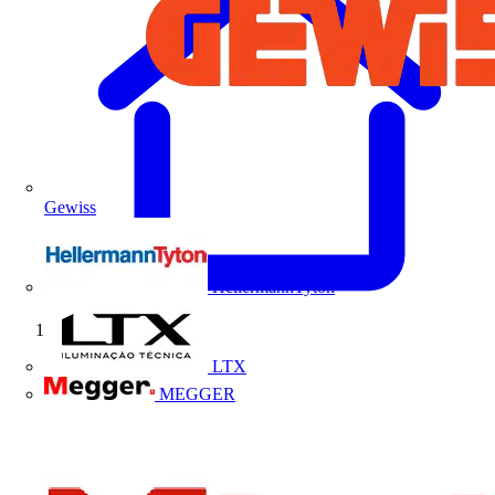
Gewiss
HellermannTyton
Início
LTX
MEGGER