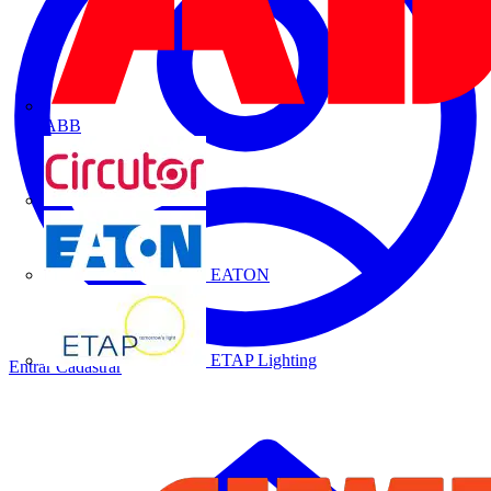
ABB
CIRCUTOR
EATON
ETAP Lighting
Entrar
Cadastrar