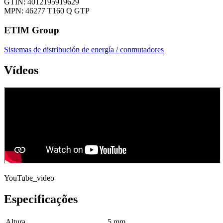
GTIN: 4012195919629
MPN: 46277 T160 Q GTP
ETIM Group
Sistemas de distribución de energía / conmutadores
Vídeos
YouTube_video
Especificações
Altura
5 mm