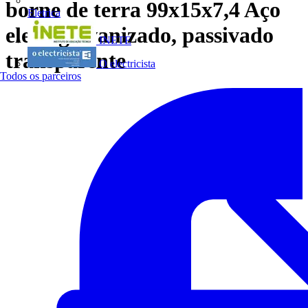
borne de terra 99x15x7,4 Aço
Eletrica
eletrogalvanizado, passivado
INETE
transparente
O electricista
Todos os parceiros