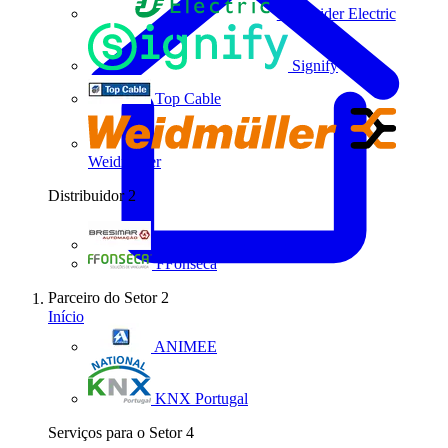
Schneider Electric
Signify
Top Cable
Weidmüller
Distribuidor
2
Bresimar Automação
FFonseca
Parceiro do Setor
2
Início
ANIMEE
KNX Portugal
Serviços para o Setor
4