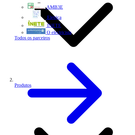
AMB3E
Eletrica
INETE
O electricista
Todos os parceiros
Produtos