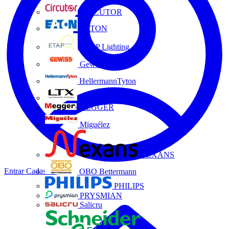
CIRCUTOR
EATON
ETAP Lighting
Gewiss
HellermannTyton
LTX
MEGGER
Miguélez
NEXANS
Entrar
Cadastrar
OBO Bettermann
PHILIPS
PRYSMIAN
Salicru