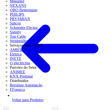
Miguélez
NEXANS
OBO Bettermann
PHILIPS
PRYSMIAN
Salicru
Schneider Electric
Signify
Top Cable
Weidmüller
Serviços para o Setor
AMB3E
Eletrica
INETE
O electricista
Parceiro do Setor
ANIMEE
KNX Portugal
Distribuidor
Bresimar Automação
FFonseca
Voltar para Produtos