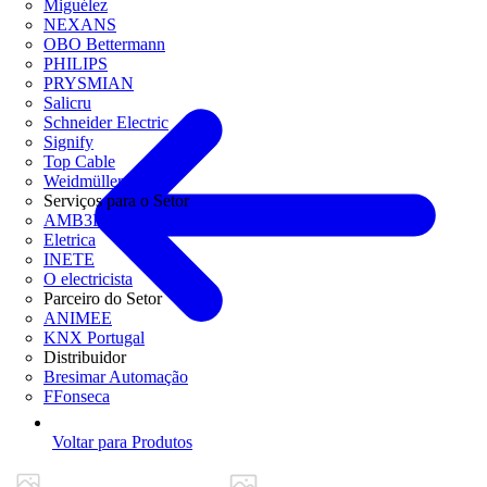
Miguélez
NEXANS
OBO Bettermann
PHILIPS
PRYSMIAN
Salicru
Schneider Electric
Signify
Top Cable
Weidmüller
Serviços para o Setor
AMB3E
Eletrica
INETE
O electricista
Parceiro do Setor
ANIMEE
KNX Portugal
Distribuidor
Bresimar Automação
FFonseca
Voltar para Produtos