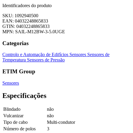
Identificadores do produto
SKU: 1092940500
EAN: 04032248865833
GTIN: 04032248865833
MPN: SAIL-M12BW-3-5.0UGE
Categorias
Controlo e Automação de Edifícios
Sensores
Sensores de
Temperatura
Sensores de Pressão
ETIM Group
Sensores
Especificações
Blindado
não
Vulcanizar
não
Tipo de cabo
Multi-condutor
Número de polos
3