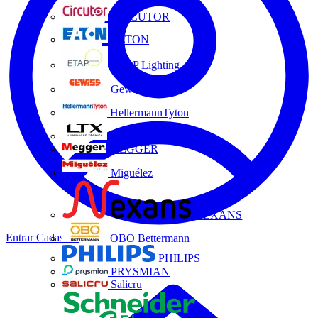
CIRCUTOR
EATON
ETAP Lighting
Gewiss
HellermannTyton
LTX
MEGGER
Miguélez
NEXANS
Entrar
Cadastrar
OBO Bettermann
PHILIPS
PRYSMIAN
Salicru