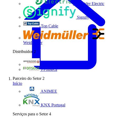
Schneider Electric
Signify
Top Cable
Weidmüller
Distribuidor
2
Bresimar Automação
FFonseca
Parceiro do Setor
2
Início
ANIMEE
KNX Portugal
Serviços para o Setor
4