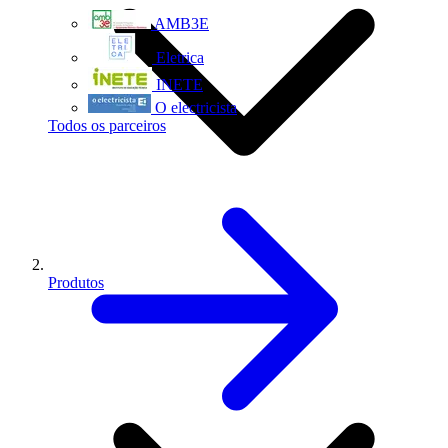
AMB3E
Eletrica
INETE
O electricista
Todos os parceiros
Produtos