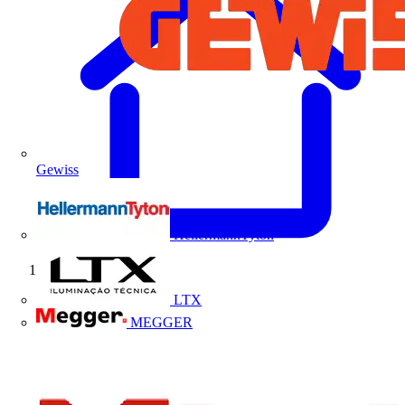
Gewiss
HellermannTyton
Início
LTX
MEGGER