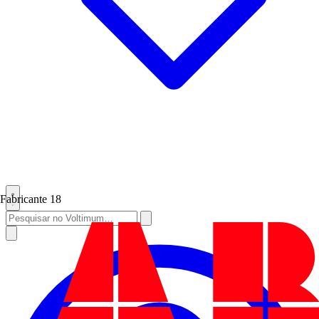
Fabricante
18