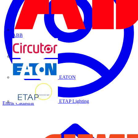
ABB
CIRCUTOR
EATON
ETAP Lighting
Entrar
Cadastrar