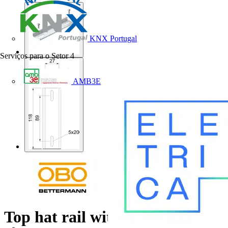
KNX Portugal
Serviços para o Setor
4
AMB3E
Top hat rail with fastening