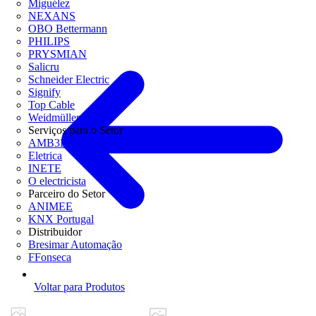
Miguélez
NEXANS
OBO Bettermann
PHILIPS
PRYSMIAN
Salicru
Schneider Electric
Signify
Top Cable
Weidmüller
Serviços para o Setor
AMB3E
Eletrica
INETE
O electricista
Parceiro do Setor
ANIMEE
KNX Portugal
Distribuidor
Bresimar Automação
FFonseca
Voltar para Produtos