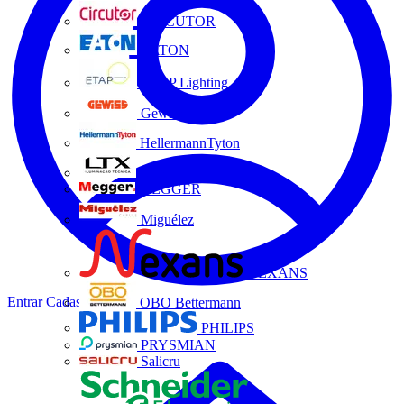
CIRCUTOR
EATON
ETAP Lighting
Gewiss
HellermannTyton
LTX
MEGGER
Miguélez
NEXANS
Entrar
Cadastrar
OBO Bettermann
PHILIPS
PRYSMIAN
Salicru