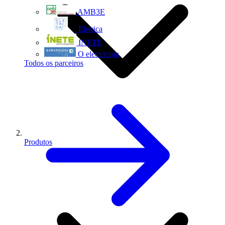
AMB3E
Eletrica
INETE
O electricista
Todos os parceiros
Produtos