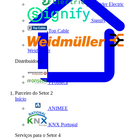
Schneider Electric
Signify
Top Cable
Weidmüller
Distribuidor
2
Bresimar Automação
FFonseca
Parceiro do Setor
2
Início
ANIMEE
KNX Portugal
Serviços para o Setor
4