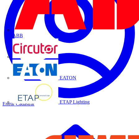
ABB
CIRCUTOR
EATON
ETAP Lighting
Entrar
Cadastrar