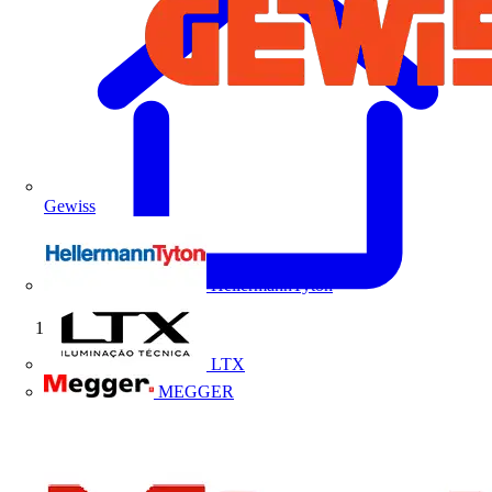
Gewiss
HellermannTyton
Início
LTX
MEGGER