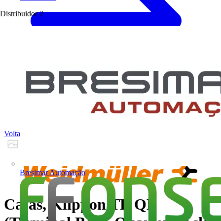
Distribuidor
2
Voltar para Produtos
Bresimar Automação
Cajas, Klippon TB QL