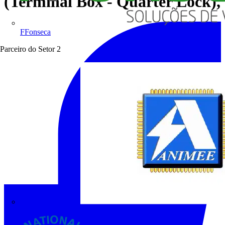
(Terminal Box - Quarter Lock),
FFonseca
Parceiro do Setor
2
ANIMEE