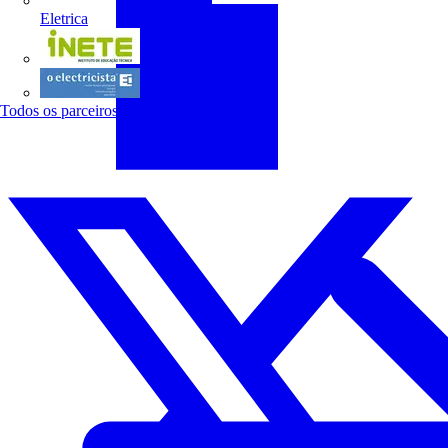
Eletrica
INETE
O electricista
Todos os parceiros