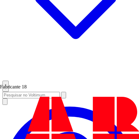
Fabricante
18