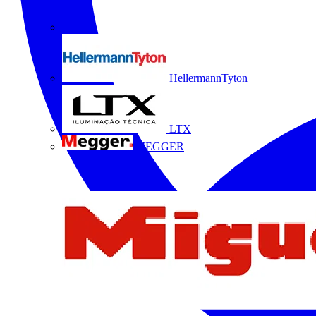
HellermannTyton
LTX
MEGGER