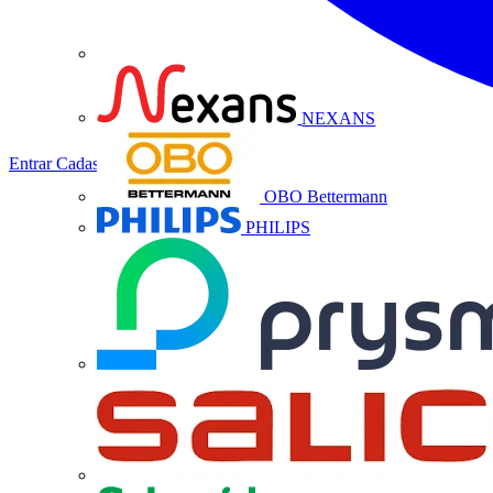
NEXANS
Entrar
Cadastrar
OBO Bettermann
PHILIPS