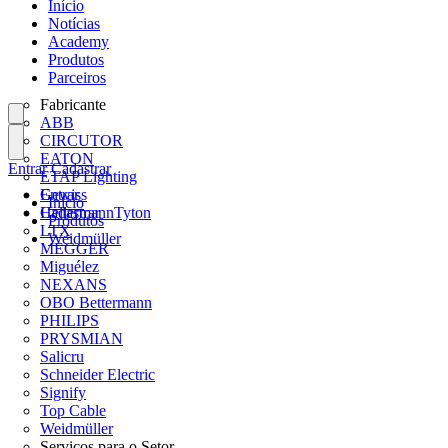
Início
Notícias
Academy
Produtos
Parceiros
Fabricante
ABB
CIRCUTOR
EATON
Entrar
Cadastrar
ETAP Lighting
Gewiss
Entrar
Início
HellermannTyton
Cadastrar
Produtos
LTX
Weidmüller
MEGGER
Miguélez
NEXANS
OBO Bettermann
PHILIPS
PRYSMIAN
Salicru
Schneider Electric
Signify
Top Cable
Weidmüller
Serviços para o Setor