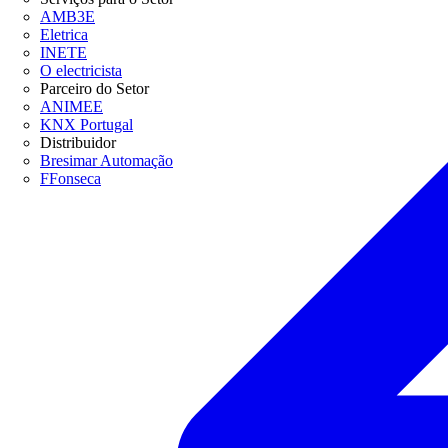
AMB3E
Eletrica
INETE
O electricista
Parceiro do Setor
ANIMEE
KNX Portugal
Distribuidor
Bresimar Automação
FFonseca