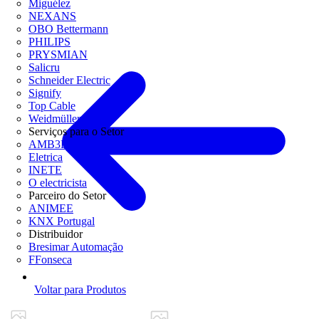
Miguélez
NEXANS
OBO Bettermann
PHILIPS
PRYSMIAN
Salicru
Schneider Electric
Signify
Top Cable
Weidmüller
Serviços para o Setor
AMB3E
Eletrica
INETE
O electricista
Parceiro do Setor
ANIMEE
KNX Portugal
Distribuidor
Bresimar Automação
FFonseca
Voltar para Produtos