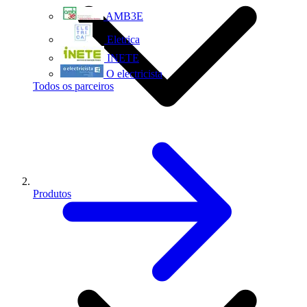
AMB3E
Eletrica
INETE
O electricista
Todos os parceiros
Produtos