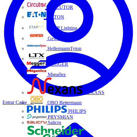
CIRCUTOR
EATON
ETAP Lighting
Gewiss
HellermannTyton
LTX
MEGGER
Miguélez
NEXANS
Entrar
Cadastrar
OBO Bettermann
PHILIPS
PRYSMIAN
Salicru