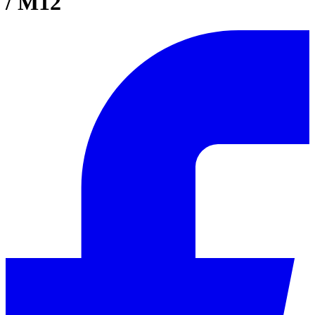
/ M12