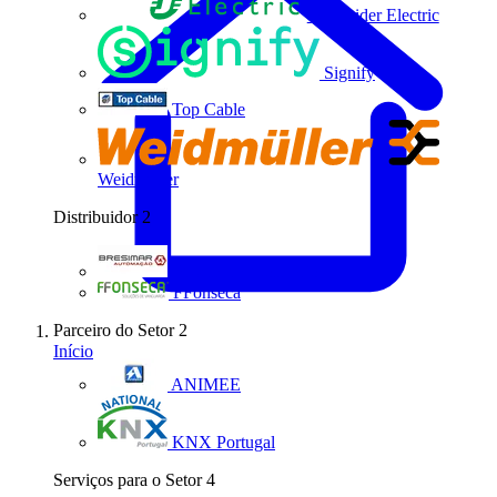
Schneider Electric
Signify
Top Cable
Weidmüller
Distribuidor
2
Bresimar Automação
FFonseca
Parceiro do Setor
2
Início
ANIMEE
KNX Portugal
Serviços para o Setor
4