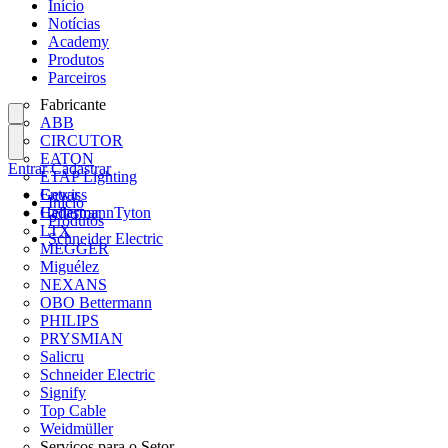
Início
Notícias
Academy
Produtos
Parceiros
Fabricante
ABB
CIRCUTOR
EATON
Entrar
Cadastrar
ETAP Lighting
Gewiss
Entrar
Início
HellermannTyton
Cadastrar
Produtos
LTX
Schneider Electric
MEGGER
Miguélez
NEXANS
OBO Bettermann
PHILIPS
PRYSMIAN
Salicru
Schneider Electric
Signify
Top Cable
Weidmüller
Serviços para o Setor