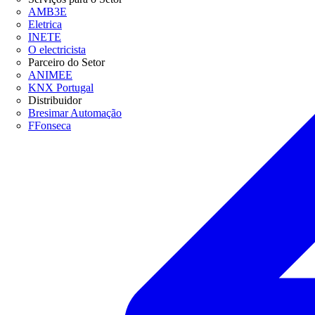
AMB3E
Eletrica
INETE
O electricista
Parceiro do Setor
ANIMEE
KNX Portugal
Distribuidor
Bresimar Automação
FFonseca