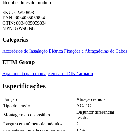
Identificadores do produto
SKU: GW90898
EAN: 8034035059834
GTIN: 8034035059834
MPN: GW90898
Categorias
Acessórios de Instalação Elétrica
Fixações e Abraçadeiras de Cabos
ETIM Group
Aparamenta para montaje en carril DIN / armario
Especificações
Função
Atuação remota
Tipo de tensão
AC/DC
Disjuntor diferencial
Montagem do dispositivo
residual
Largura em número de módulos
2
Corrente estipulada do interruptor
12 A