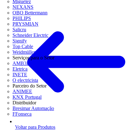
Miguélez
NEXANS
OBO Bettermann
PHILIPS
PRYSMIAN
Salicru
Schneider Electric
Signify
Top Cable
Weidmüller
Serviços para o Setor
AMB3E
Eletrica
INETE
O electricista
Parceiro do Setor
ANIMEE
KNX Portugal
Distribuidor
Bresimar Automação
FFonseca
Voltar para Produtos