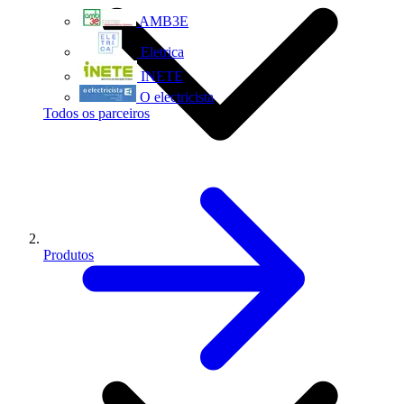
AMB3E
Eletrica
INETE
O electricista
Todos os parceiros
Produtos