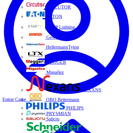
CIRCUTOR
EATON
ETAP Lighting
Gewiss
HellermannTyton
LTX
MEGGER
Miguélez
NEXANS
Entrar
Cadastrar
OBO Bettermann
PHILIPS
PRYSMIAN
Salicru