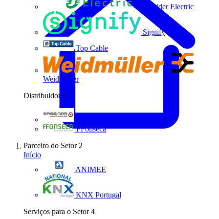
Schneider Electric
Signify
Top Cable
Weidmüller
Distribuidor
2
Bresimar Automação
FFonseca
Parceiro do Setor
2
Início
ANIMEE
KNX Portugal
Serviços para o Setor
4