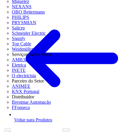
Miguélez
NEXANS
OBO Bettermann
PHILIPS
PRYSMIAN
Salicru
Schneider Electric
Signify
Top Cable
Weidmüller
Serviços para o Setor
AMB3E
Eletrica
INETE
O electricista
Parceiro do Setor
ANIMEE
KNX Portugal
Distribuidor
Bresimar Automação
FFonseca
Voltar para Produtos