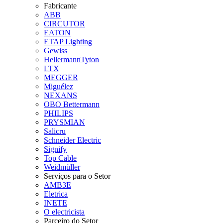
Fabricante
ABB
CIRCUTOR
EATON
ETAP Lighting
Gewiss
HellermannTyton
LTX
MEGGER
Miguélez
NEXANS
OBO Bettermann
PHILIPS
PRYSMIAN
Salicru
Schneider Electric
Signify
Top Cable
Weidmüller
Serviços para o Setor
AMB3E
Eletrica
INETE
O electricista
Parceiro do Setor