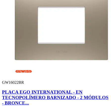
GW16022BR
PLACA EGO INTERNATIONAL - EN
TECNOPOLÍMERO BARNIZADO - 2 MÓDULOS
- BRONCE...