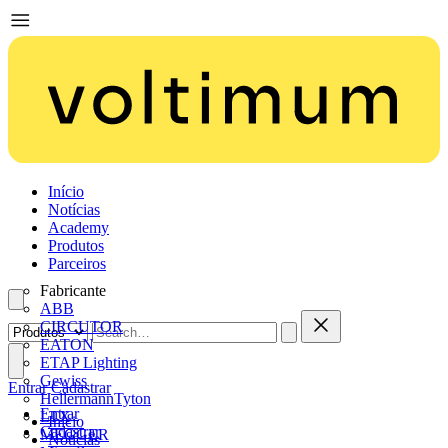
Início
Notícias
Academy
Produtos
Parceiros
Fabricante
ABB
CIRCUTOR
EATON
ETAP Lighting
Gewiss
Entrar
Cadastrar
HellermannTyton
Entrar
LTX
Início
Cadastrar
MEGGER
Notícias