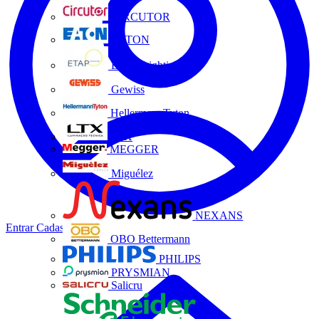
CIRCUTOR
EATON
ETAP Lighting
Gewiss
HellermannTyton
LTX
MEGGER
Miguélez
NEXANS
Entrar
Cadastrar
OBO Bettermann
PHILIPS
PRYSMIAN
Salicru