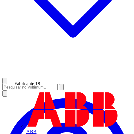
Fabricante
18
ABB