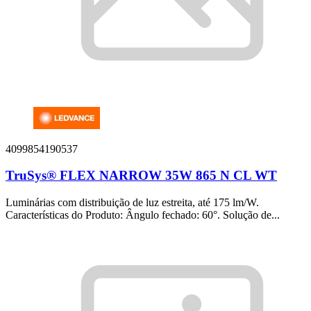
4099854190537
TruSys® FLEX NARROW 35W 865 N CL WT
Luminárias com distribuição de luz estreita, até 175 lm/W.
Características do Produto: Ângulo fechado: 60°. Solução de...