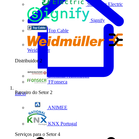
Schneider Electric
Signify
Top Cable
Weidmüller
Distribuidor
2
Bresimar Automação
FFonseca
Parceiro do Setor
2
Início
ANIMEE
KNX Portugal
Serviços para o Setor
4