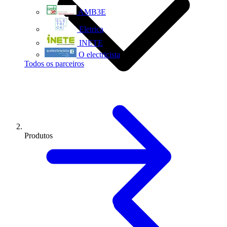
AMB3E
Eletrica
INETE
O electricista
Todos os parceiros
Produtos