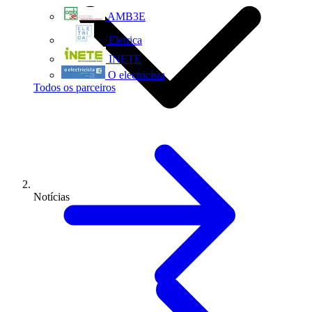
AMB3E
Eletrica
INETE
O electricista
Todos os parceiros
Notícias