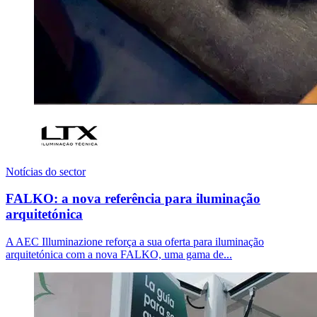
Notícias do sector
FALKO: a nova referência para iluminação
arquitetónica
A AEC Illuminazione reforça a sua oferta para iluminação
arquitetónica com a nova FALKO, uma gama de...