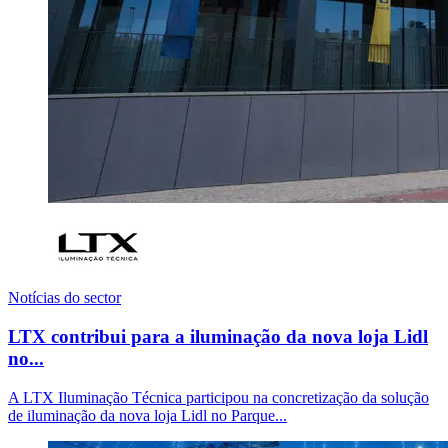
Notícias do sector
LTX contribui para a iluminação da nova loja Lidl
no...
A LTX Iluminação Técnica participou na concretização da solução
de iluminação da nova loja Lidl no Parque...