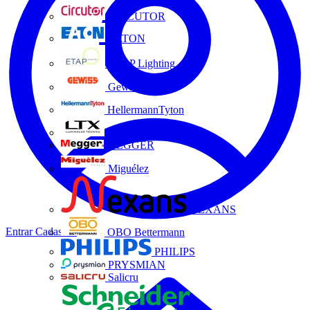
CIRCUTOR
EATON
ETAP Lighting
Gewiss
HellermannTyton
LTX
MEGGER
Miguélez
NEXANS
Entrar
Cadastrar
OBO Bettermann
PHILIPS
PRYSMIAN
Salicru