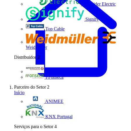
Schneider Electric
Signify
Top Cable
Weidmüller
Distribuidor
2
Bresimar Automação
FFonseca
Parceiro do Setor
2
Início
ANIMEE
KNX Portugal
Serviços para o Setor
4