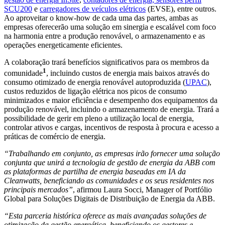
SCU200
e
carregadores de veículos elétricos
(EVSE), entre outros.
Ao aproveitar o know-how de cada uma das partes, ambas as
empresas oferecerão uma solução em sinergia e escalável com foco
na harmonia entre a produção renovável, o armazenamento e as
operações energeticamente eficientes.
A colaboração trará benefícios significativos para os membros da
1
comunidade
, incluindo custos de energia mais baixos através do
consumo otimizado de energia renovável autoproduzida (
UPAC
),
custos reduzidos de ligação elétrica nos picos de consumo
minimizados e maior eficiência e desempenho dos equipamentos da
produção renovável, incluindo o armazenamento de energia. Trará a
possibilidade de gerir em pleno a utilização local de energia,
controlar ativos e cargas, incentivos de resposta à procura e acesso a
práticas de comércio de energia.
“Trabalhando em conjunto, as empresas irão fornecer uma solução
conjunta que unirá a tecnologia de gestão de energia da ABB com
as plataformas de partilha de energia baseadas em IA da
Cleanwatts, beneficiando as comunidades e os seus residentes nos
principais mercados”
, afirmou Laura Socci, Manager of Portfólio
Global para Soluções Digitais de Distribuição de Energia da ABB.
“Esta parceria histórica oferece as mais avançadas soluções de
otimização da gestão energética, beneficiando os gestores e