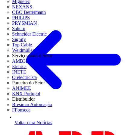
Miguélez
NEXANS
OBO Bettermann
PHILIPS
PRYSMIAN
Salicru
Schneider Electric
Signify
Top Cable
Weidmüller
Serviços para o Setor
AMB3E
Eletrica
INETE
O electricista
Parceiro do Setor
ANIMEE
KNX Portugal
Distribuidor
Bresimar Automação
FFonseca
Voltar para Notícias