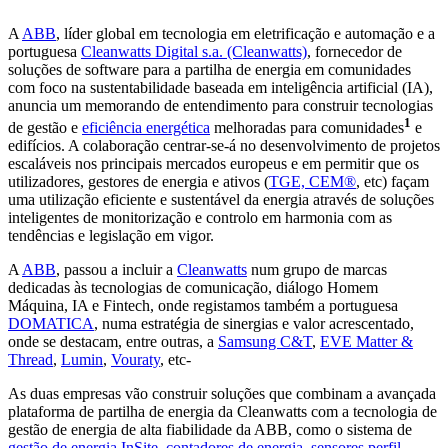
A
ABB
, líder global em tecnologia em eletrificação e automação e a
portuguesa
Cleanwatts Digital s.a. (Cleanwatts)
, fornecedor de
soluções de software para a partilha de energia em comunidades
com foco na sustentabilidade baseada em inteligência artificial (IA),
anuncia um memorando de entendimento para construir tecnologias
1
de gestão e
eficiência energética
melhoradas para comunidades
e
edifícios. A colaboração centrar-se-á no desenvolvimento de projetos
escaláveis nos principais mercados europeus e em permitir que os
utilizadores, gestores de energia e ativos (
TGE, CEM®
, etc) façam
uma utilização eficiente e sustentável da energia através de soluções
inteligentes de monitorização e controlo em harmonia com as
tendências e legislação em vigor.
A
ABB
, passou a incluir a
Cleanwatts
num grupo de marcas
dedicadas às tecnologias de comunicação, diálogo Homem
Máquina, IA e Fintech, onde registamos também a portuguesa
DOMATICA
, numa estratégia de sinergias e valor acrescentado,
onde se destacam, entre outras, a
Samsung C&T
,
EVE Matter &
Thread
,
Lumin
,
Vouraty
, etc-
As duas empresas vão construir soluções que combinam a avançada
plataforma de partilha de energia da Cleanwatts com a tecnologia de
gestão de energia de alta fiabilidade da ABB, como o sistema de
gestão de energia InSite
,
contadores de energia, sensores perfil