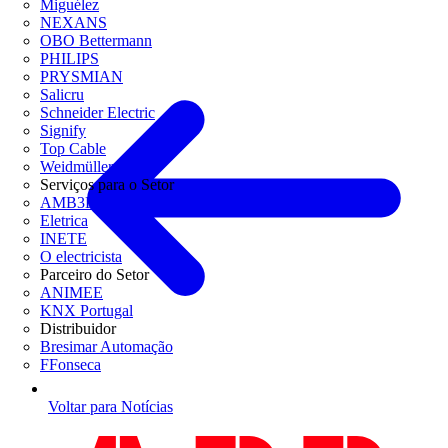
Miguélez
NEXANS
OBO Bettermann
PHILIPS
PRYSMIAN
Salicru
Schneider Electric
Signify
Top Cable
Weidmüller
Serviços para o Setor
AMB3E
Eletrica
INETE
O electricista
Parceiro do Setor
ANIMEE
KNX Portugal
Distribuidor
Bresimar Automação
FFonseca
Voltar para Notícias