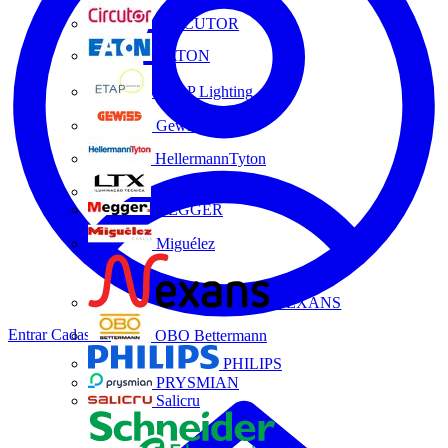
CIRCUTOR
EATON
ETAP Lighting
Gewiss
HellermannTyton
LTX
MEGGER
Miguélez
NEXANS
Entrar
Cadastrar
OBO Bettermann
PHILIPS
PRYSMIAN
Salicru