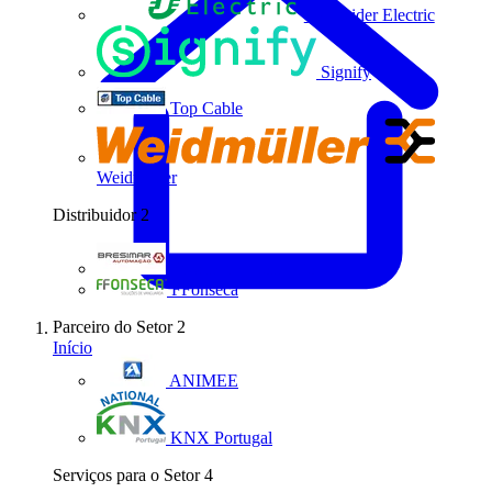
Schneider Electric
Signify
Top Cable
Weidmüller
Distribuidor
2
Bresimar Automação
FFonseca
Parceiro do Setor
2
Início
ANIMEE
KNX Portugal
Serviços para o Setor
4